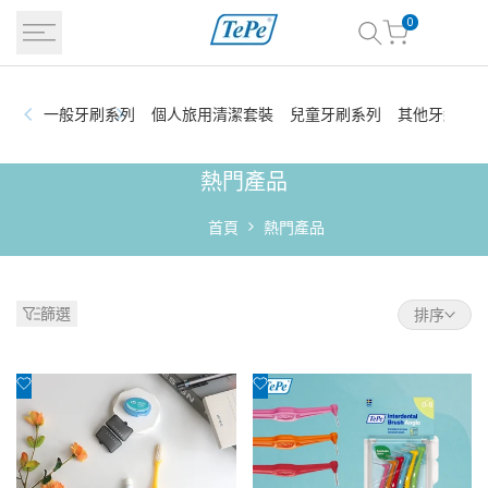
跳
0
到
內
容
一般牙刷系列
個人旅用清潔套裝
兒童牙刷系列
其他牙縫清
熱
熱門產品
門
首頁
熱門產品
口
腔
篩選
排序
護
理
添
添
商
加
加
到
到
品
心
心
-
願
願