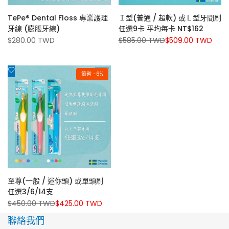
TePe® Dental Floss 專業護理
Ｉ型(普通 / 超軟) 或Ｌ型牙間刷
牙線 (膨脹牙線)
任選9卡 平均每卡 NT$162
促
$280.00 TWD
原
$585.00 TWD
促
$509.00 TWD
銷
價
銷
價
價
添
節省 -
6
%
加
到
心
願
清
單
至尊(一般 / 迷你頭) 或單頭刷
任選3/6/14支
原
$450.00 TWD
促
$425.00 TWD
價
銷
價
聯絡我們