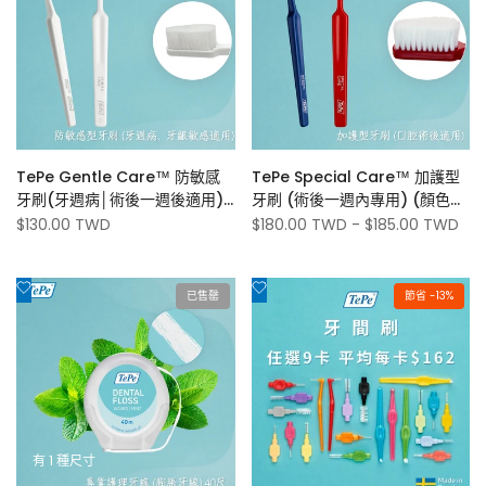
心
心
願
願
清
清
單
單
TePe Gentle Care™ 防敏感
TePe Special Care™ 加護型
牙刷(牙週病│術後一週後適用)
牙刷 (術後一週內專用) (顏色固
(顏色固定白色)
定紅＆藍色)
促
$130.00 TWD
促
$180.00 TWD
-
$185.00 TWD
銷
銷
價
價
添
添
已售罄
節省 -
13
%
加
加
到
到
心
心
願
願
清
清
單
單
有 1 種尺寸