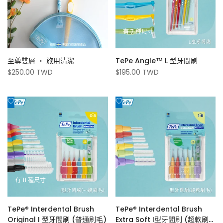
清
清
TePe
單
單
瑞
有 7 種尺寸
典
至尊雙層 ‧ 旅用清潔
TePe Angle™ L 型牙間刷
專
促
$250.00 TWD
促
$195.00 TWD
銷
銷
業
價
價
添
添
牙
加
加
刷
到
到
心
心
牙
願
願
間
清
清
單
單
刷
有 11 種尺寸
TePe® Interdental Brush
TePe® Interdental Brush
Original I 型牙間刷 (普通刷毛)
Extra Soft I型牙間刷 (超軟刷