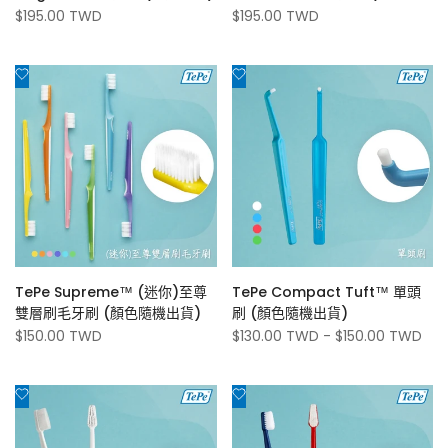
毛)
促
$195.00 TWD
促
$195.00 TWD
銷
銷
價
價
添
添
加
加
到
到
心
心
願
願
清
清
單
單
TePe Supreme™ (迷你)至尊
TePe Compact Tuft™ 單頭
雙層刷毛牙刷 (顏色隨機出貨)
刷 (顏色隨機出貨)
促
$150.00 TWD
促
$130.00 TWD
-
$150.00 TWD
銷
銷
價
價
添
添
加
加
到
到