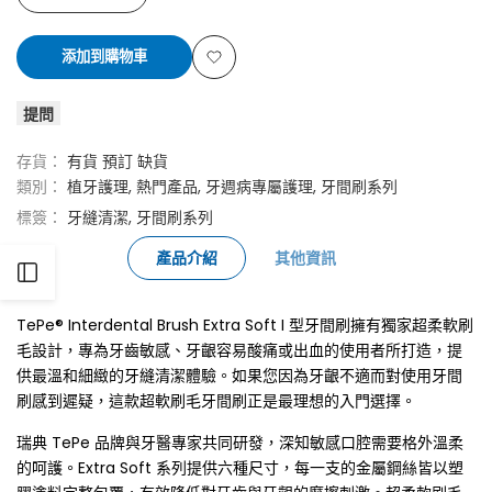
已
0.45-
已
淺
已
淺
已
淺
已
淺
已
淺
已
淺
少
加
售
1.1mm
售
橘
售
紅
售
藍
售
黃
售
綠
售
紫
添加到購物車
罄
罄
罄
罄
罄
罄
罄
TePe®
TePe®
添
提問
Interdental
Interdental
加
Brush
Brush
存貨：
有貨
預訂
缺貨
到
類別：
植牙護理
熱門產品
牙週病專屬護理
牙間刷系列
Extra
Extra
心
標簽：
牙縫清潔
牙間刷系列
Soft
Soft
願
產品介紹
其他資訊
打
I
I
清
TePe® Interdental Brush Extra Soft I 型牙間刷擁有獨家超柔軟刷
型
型
開
單
毛設計，專為牙齒敏感、牙齦容易酸痛或出血的使用者所打造，提
牙
牙
供最溫和細緻的牙縫清潔體驗。如果您因為牙齦不適而對使用牙間
側
刷感到遲疑，這款超軟刷毛牙間刷正是最理想的入門選擇。
間
間
邊
瑞典 TePe 品牌與牙醫專家共同研發，深知敏感口腔需要格外溫柔
刷
刷
的呵護。Extra Soft 系列提供六種尺寸，每一支的金屬鋼絲皆以塑
(超
(超
欄