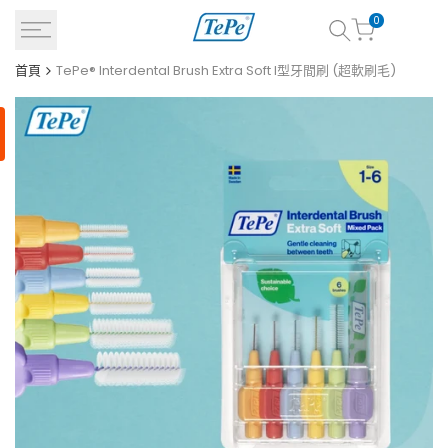
跳
0
到
內
首頁
TePe® Interdental Brush Extra Soft I型牙間刷 (超軟刷毛)
容