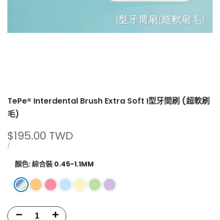
TePe® Interdental Brush Extra Soft I型牙間刷 (超軟刷
毛)
促
$195.00 TWD
銷
單
每
/
價
價
顏色:
綜合裝 0.45-1.1MM
此
綜
此
1
此
2
此
3
此
4
此
5
此
6
款
合
款
號
款
號
款
號
款
號
款
號
款
號
減
增
式
裝
式
0.45mm
式
0.5mm
式
0.6mm
式
0.7mm
式
0.8mm
式
1.1mm