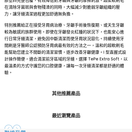
膠塗料完整包覆，有效降低對牙齒與牙齦的摩擦刺激。超柔軟刷毛
在清除牙菌斑與食物殘渣的同時，大幅減少對脆弱牙齦組織的壓
軟
軟
力，讓牙縫清潔過程更加舒適無負擔。
刷
刷
特別推薦給正在接受牙周病治療、牙齦手術後恢復期、或天生牙齦
較為敏感的族群使用。即使在牙齦發炎紅腫的狀況下，也能安心進
毛)
毛)
行日常牙縫清潔，避免因中斷清潔而使牙周狀況惡化。持續使用牙
的
的
間刷是牙醫師公認預防牙周病最有效的方法之一，溫和的超軟刷毛
能幫助您建立不間斷的清潔習慣，逐步改善牙齦健康。I 型直握式設
數
數
計操作簡便，適合清潔前牙區域的牙縫。選擇 TePe Extra Soft，以
最溫柔的方式守護您的口腔健康，讓每一次牙縫清潔都是舒適的體
量
量
驗。
其他推薦產品
最近瀏覽產品