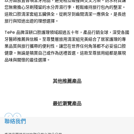
以分類放置各項潔牙用品，避免相互碰撞與交叉污染。防水材質讓
量
量
您無需擔心牙刷殘留的水分弄濕行李，輕鬆維持旅行包內的整潔。
這款口腔清潔套組五臟俱全，從刷牙到齒間清潔一應俱全，是長途
旅行與短途出遊的理想選擇。
TePe 品牌深耕口腔護理領域超過五十年，產品行銷全球，深受各國
牙醫師推薦與信賴。至尊雙層旅用清潔組完美結合了居家護理的專
業品質與旅行攜帶的便利性，讓您在世界任何角落都不必妥協口腔
健康。無論是犒賞自己或作為送禮首選，這款至尊旅用組都是展現
品味與關懷的最佳選擇。
其他推薦產品
最近瀏覽產品
聯絡我們