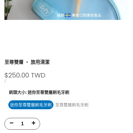
至尊雙層 ‧ 旅用清潔
促
$250.00 TWD
銷
單
每
/
價
價
刷頭大小:
迷你至尊雙層刷毛牙刷
迷你至尊雙層刷毛牙刷
至尊雙層刷毛牙刷
減
增