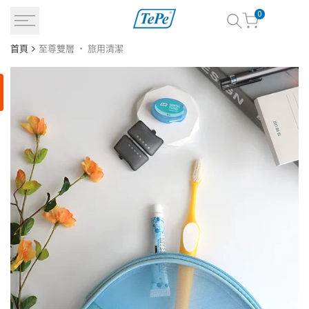
跳
0
到
內
首頁
至尊雙層 ‧ 旅用清潔
容