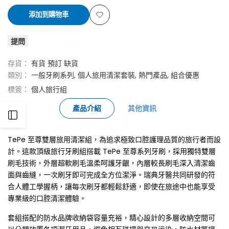
少
加
添加到購物車
至
至
添
提問
尊
尊
加
雙
雙
存貨：
有貨
預訂
缺貨
到
類別：
一般牙刷系列
個人旅用清潔套裝
熱門產品
組合優惠
層
層
心
標簽：
個人旅行組
‧
‧
願
產品介紹
其他資訊
打
旅
旅
清
TePe 至尊雙層旅用清潔組，為追求極致口腔護理品質的旅行者而設
用
用
開
單
計。這款頂級旅行牙刷組搭載 TePe 至尊系列牙刷，採用獨特雙層
清
清
刷毛技術，外層超軟刷毛溫柔呵護牙齦，內層較長刷毛深入清潔齒
側
面與齒縫，一次刷牙即可完成全方位潔淨。瑞典牙醫共同研發的符
潔
潔
合人體工學握柄，讓每次刷牙都輕鬆舒適，即使在旅途中也能享受
邊
專業級的口腔清潔體驗。
的
的
套組搭配的防水品牌收納袋容量充裕，精心設計的多層收納空間可
數
數
欄