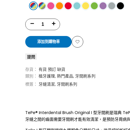
此
綜
此
綜
此
0
此
1
此
2
此
3
此
4
此
5
此
6
此
7
此
8
款
合
款
合
款
號
款
號
款
號
款
號
款
號
款
號
款
號
款
號
款
號
減
增
式
裝
式
裝
式
0.4mm
式
0.45mm
式
0.5mm
式
0.6mm
式
0.7mm
式
0.8mm
式
1.1mm
式
1.3mm
式
1.5mm
已
0.4-
已
0.4-
已
粉
已
橘
已
紅
已
藍
已
黃
已
綠
已
紫
已
灰
已
黑
少
加
售
0.8mm
售
1.3mm
售
紅
售
色
售
色
售
色
售
色
售
色
售
色
售
色
售
色
添加到購物車
罄
罄
罄
色
罄
罄
罄
罄
罄
罄
罄
罄
TePe®
TePe®
添
提問
Interdental
Interdental
加
Brush
Brush
存貨：
有貨
預訂
缺貨
到
類別：
植牙護理
熱門產品
牙間刷系列
Original
Original
心
標簽：
牙縫清潔
牙間刷系列
I
I
願
型
型
清
TePe® Interdental Brush Original
牙
牙
單
牙縫之間的齒面需要牙間刷才能有效清潔，是預防牙周病
間
間