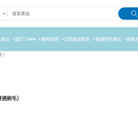
e 產品
關於 TePe
購物說明
口腔護理教室
醫療院所專區
銷售
刷毛)
 (普通刷毛)