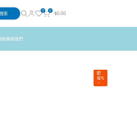
0
0
$0.00
搜索
地點
聯絡我們
節
省
%
-