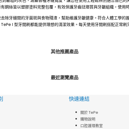
的粉紅色到最粗的灰色，涵蓋各種牙縫寬度，讓您在使用上輕鬆辨別適合自己
所有鋼絲皆以塑膠塗料完整包覆，有效保護牙齒琺瑯質與牙齦組織，使用
效去除牙縫間的牙菌斑與食物殘渣，幫助維護牙齦健康。符合人體工學的
TePe I 型牙間刷都能提供理想的清潔效果。每天使用牙間刷搭配正常
其他推薦產品
最近瀏覽產品
別
快速連結
關於 TePe
購物說明
口腔護理教室