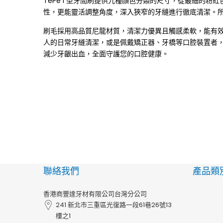
TePe I 型牙間刷提供九種顏色分類的尺寸，從最細
刷
刷
性，更能靈活調整角度，深入狹窄的牙縫進行徹底清潔。
(普
(普
刷毛採用高品質尼龍材質，清潔力優異且觸感柔軟，能有
人的日常牙縫清潔，或是佩戴矯正器、牙橋等口腔裝置者，
通
通
減少牙齦出血，全面守護您的口腔健康。
刷
刷
毛)
毛)
的
的
數
數
量
量
聯絡我們
產品類
香港商豐達牙材有限公司台灣分公司
241 新北市三重區光復路一段61巷26號13
樓之1