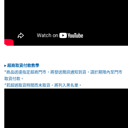
貨
付
款
｜
TePe
▸ 超商取貨付款教學
*商品送達指定超商門市，將發送簡訊通知到貨，請於期限內至門市
取貨付款。
*若超過取貨時間而未取貨，將列入黑名單。