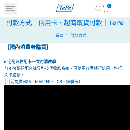
跳
0
到
內
付
付款方式｜信用卡・超商取貨付款｜TePe
容
款
首頁
付款方式
方
【國內消費者購買】
式
｜
▸ 宅配＆信用卡一次付清教學
*TePe緹碧配合綠界科技代收款系統，可使用各家銀行信用卡進行
信
刷卡結帳。
(目前提供VISA、MASTER、JCB、銀聯卡)
用
卡・
超
商
取