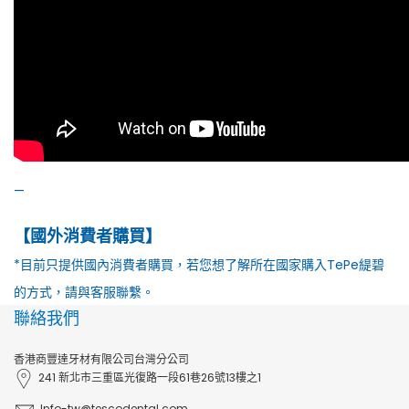
—
【國外消費者購買】
*目前只提供國內消費者購買，若您想了解所在國家購入TePe緹碧
的方式，請與客服聯繫。
聯絡我們
香港商豐達牙材有限公司台灣分公司
241 新北市三重區光復路一段61巷26號13樓之1
Info-tw@tescodental.com