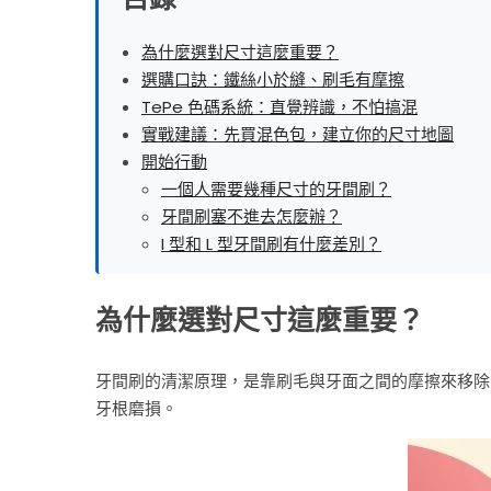
色
碼
為什麼選對尺寸這麼重要？
選購口訣：鐵絲小於縫、刷毛有摩擦
對
TePe 色碼系統：直覺辨識，不怕搞混
照
實戰建議：先買混色包，建立你的尺寸地圖
開始行動
與
一個人需要幾種尺寸的牙間刷？
選
牙間刷塞不進去怎麼辦？
購
I 型和 L 型牙間刷有什麼差別？
攻
為什麼選對尺寸這麼重要？
略
｜
牙間刷的清潔原理，是靠刷毛與牙面之間的摩擦來移除
TePe
牙根磨損。