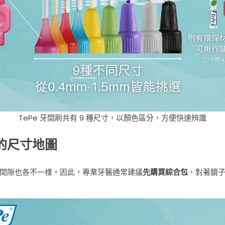
TePe 牙間刷共有 9 種尺寸，以顏色區分，方便快速辨識
的尺寸地圖
間隙也各不一樣。因此，專業牙醫通常建議
先購買綜合包
，對著鏡