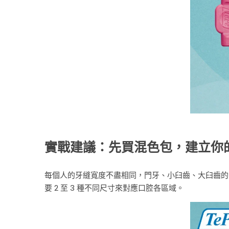
實戰建議：先買混色包，建立你
每個人的牙縫寬度不盡相同，門牙、小臼齒、大臼齒的
要 2 至 3 種不同尺寸來對應口腔各區域。