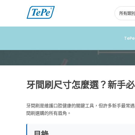
跳
到
內
容
TeP
牙
間
刷
牙間刷尺寸怎麼選？新手必
尺
寸
牙間刷是維護口腔健康的關鍵工具，但許多新手最常遇
怎
間刷選購的所有眉角。
麼
選？
目錄