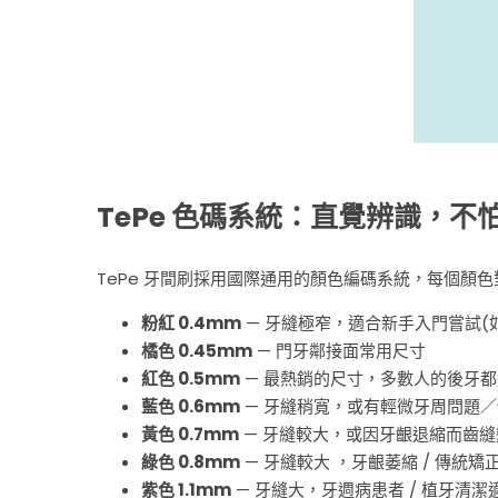
TePe 色碼系統：直覺辨識，不
TePe 牙間刷採用國際通用的顏色編碼系統，每個顏
粉紅 0.4mm
— 牙縫極窄，適合新手入門嘗試(
橘色 0.45mm
— 門牙鄰接面常用尺寸
紅色 0.5mm
— 最熱銷的尺寸，多數人的後牙都
藍色 0.6mm
— 牙縫稍寬，或有輕微牙周問題
黃色 0.7mm
— 牙縫較大，或因牙齦退縮而齒
綠色 0.8mm
— 牙縫較大 ，牙齦萎縮 / 傳統
紫色 1.1mm
— 牙縫大，牙週病患者 / 植牙清潔