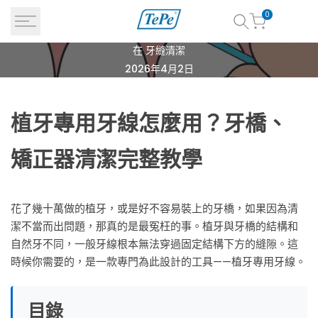
跳
0
到
內
在
牙縫清潔
植
容
2026年4月2日
牙
專
植牙專用牙線怎麼用？牙橋、
用
牙
矯正器清潔完整教學
線
怎
花了幾十萬做的植牙，或是好不容易裝上的牙橋，如果因為清
麼
潔不當而出問題，那真的是最冤枉的事。植牙與牙橋的結構和
自然牙不同，一般牙線根本無法穿過固定結構下方的縫隙。這
用？
時候你需要的，是一款專門為此設計的工具——植牙專用牙線。
牙
橋
目錄