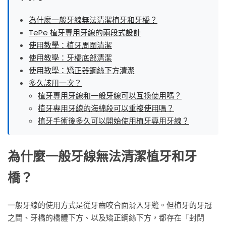
矯
為什麼一般牙線無法清潔植牙和牙橋？
正
TePe 植牙專用牙線的兩段式設計
器
使用教學：植牙周圍清潔
清
使用教學：牙橋底部清潔
使用教學：矯正器鋼絲下方清潔
潔
多久該用一次？
教
植牙專用牙線和一般牙線可以互換使用嗎？
植牙專用牙線的海綿段可以重複使用嗎？
學
植牙手術後多久可以開始使用植牙專用牙線？
｜
TePe
為什麼一般牙線無法清潔植牙和牙
橋？
一般牙線的使用方式是從牙齒咬合面滑入牙縫。但植牙的牙冠
之間、牙橋的橋體下方、以及矯正鋼絲下方，都存在「封閉