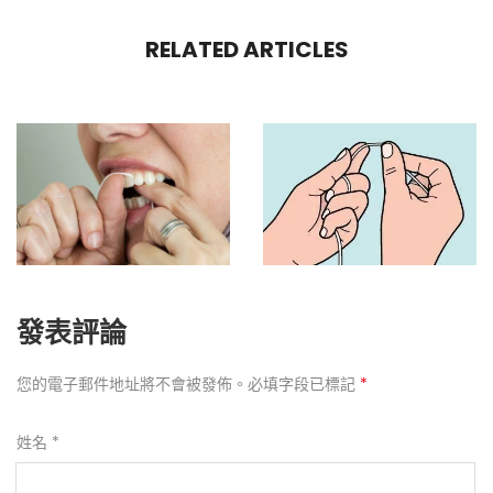
RELATED ARTICLES
一定要用牙線嗎？破解牙線五大迷思，牙醫告訴你真相
先用牙線還是先刷牙？牙醫建議的正確潔牙順序
發表評論
您的電子郵件地址將不會被發佈。必填字段已標記
*
姓名
*