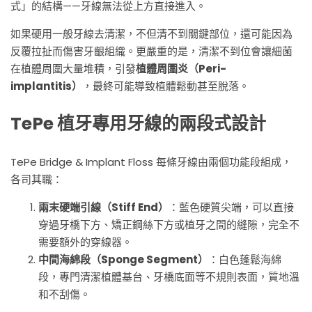
式」的結構——牙線無法從上方直接進入。
如果硬用一般牙線去清潔，不但清不到關鍵部位，還可能因為
反覆拉扯而傷害牙齦組織。更嚴重的是，清潔不到位會讓細菌
在植體周圍大量堆積，引發
植體周圍炎（Peri-
implantitis）
，最終可能導致植體鬆動甚至脫落。
TePe 植牙專用牙線的兩段式設計
TePe Bridge & Implant Floss 每條牙線由兩個功能段組成，
各司其職：
兩末硬端引線（Stiff End）
：藍色硬質尖端，可以直接
穿過牙橋下方、矯正鋼絲下方或植牙之間的縫隙，完全不
需要額外的穿線器。
中間海綿段（Sponge Segment）
：白色蓬鬆海綿
段，專門清潔植體基台、牙橋底面等不規則表面，質地溫
和不刮傷。