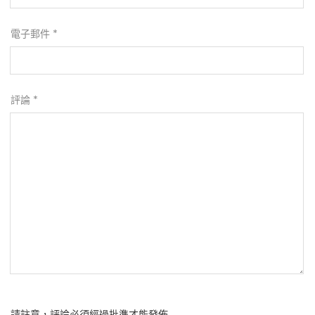
電子郵件
*
評論
*
請註意，評論必須經過批準才能發佈