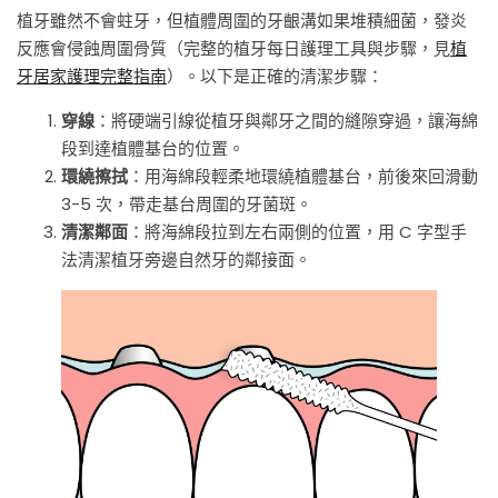
植牙雖然不會蛀牙，但植體周圍的牙齦溝如果堆積細菌，發炎
反應會侵蝕周圍骨質（完整的植牙每日護理工具與步驟，見
植
牙居家護理完整指南
）。以下是正確的清潔步驟：
穿線
：將硬端引線從植牙與鄰牙之間的縫隙穿過，讓海綿
段到達植體基台的位置。
環繞擦拭
：用海綿段輕柔地環繞植體基台，前後來回滑動
3-5 次，帶走基台周圍的牙菌斑。
清潔鄰面
：將海綿段拉到左右兩側的位置，用 C 字型手
法清潔植牙旁邊自然牙的鄰接面。