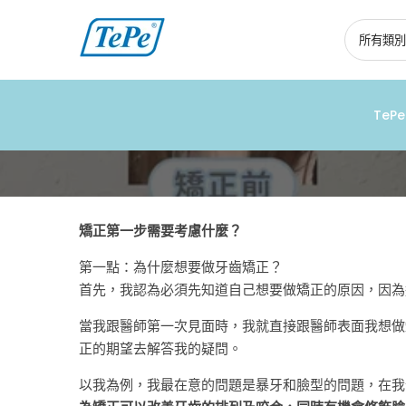
跳
到
內
容
TeP
牙
齒
矯
矯正第一步需要考慮什麼？
正
第一點：為什麼想要做牙齒矯正？
前
首先，我認為必須先知道自己想要做矯正的原因，因為
必
當我跟醫師第一次見面時，我就直接跟醫師表面我想做
正的期望去解答我的疑問。
讀：
費
以我為例，我最在意的問題是暴牙和臉型的問題，在我