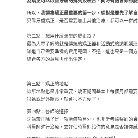
為矯正可以改善牙齒的排列及咬合，同時有機會修飾臉
用、
所以，
我認為矯正最重要的第一步，絕對是要先了解自
矯
只靠牙齒矯正，是否需要加上其他治療，都可以一併討
正
器
第二點：想用什麼類型的矯正器？
最為大眾了解的就是
傳統的矯正器
和
活動式的透明隱形
與
知道自己需要準備的費用範圍，不過，這也只是一個方
診
綜合各方的意見再作出決定。
所
選
第三點：矯正的地點
擇
診所地點也是非常重要，矯正期間基本上每個月都需要
很遠或是外縣市，就會很不方便了。
｜
TePe
第四點：醫師的選擇
牙齒矯正除了是一項治療項目外，也非常考驗醫師的
資
科醫師進行治療，去評估時醫師給你的意見是否讓你感