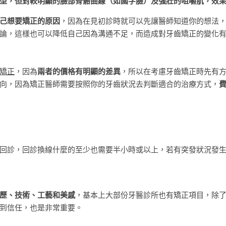
型，但對較明顯的臉部骨骼曲線（如國字臉）及強壯的咀嚼肌，效
己想要矯正的原因
，因為在見初診時就可以先讓醫師知道你的想法
論，這樣也可以降低自己因為溝通不足，而造成對牙齒矯正的變化
矯正
，因為
兩者的價格有明顯的差異
，所以在考慮牙齒矯正時先有
向，因為矯正醫師需要按照你的牙齒狀況去判斷適合的治療方式，
回診，回診換線什麼的至少也需要半小時或以上，若有突發狀況發
歷、技術、工藝和美感
，基本上大部份牙醫診所也有矯正項目，除
到信任，也是非常重要。