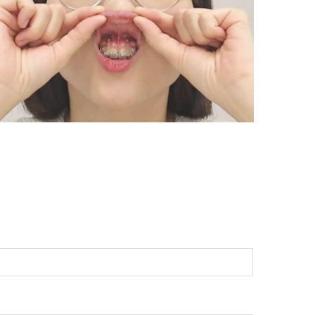
是什麼？2026 矯正骨釘完整指南：從打骨釘流程、疼痛感受到清潔照護